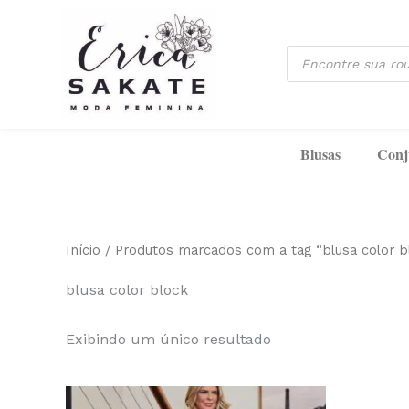
Ir
para
Pesquisar
o
produtos
conteúdo
Blusas
Conj
Início
/ Produtos marcados com a tag “blusa color b
blusa color block
Exibindo um único resultado