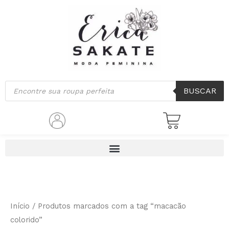
Classificado
Ir
por
mais
para
recente
o
conteúdo
Pesquisar
BUSCAR
produtos
Início
/ Produtos marcados com a tag “macacão
colorido”