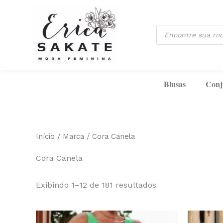
Classificado
Ir
por
mais
para
recente
Pesquisar
o
produtos
conteúdo
Blusas
Conj
Início
/
Marca
/ Cora Canela
Cora Canela
Exibindo 1–12 de 181 resultados