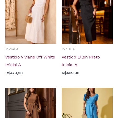
Inicial A
Inicial A
Vestido Viviane Off White
Vestido Ellen Preto
Inicial A
Inicial A
R$
479,90
R$
469,90