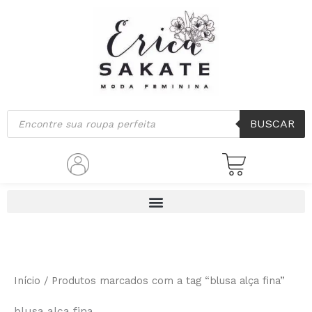
Classificado
Ir
por
mais
para
recente
o
conteúdo
Pesquisar
BUSCAR
produtos
Início
/ Produtos marcados com a tag “blusa alça fina”
blusa alça fina