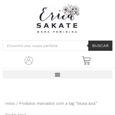
Classificado
Ir
por
mais
para
recente
o
conteúdo
Pesquisar
BUSCAR
produtos
Início
/ Produtos marcados com a tag “blusa azul”
blusa azul