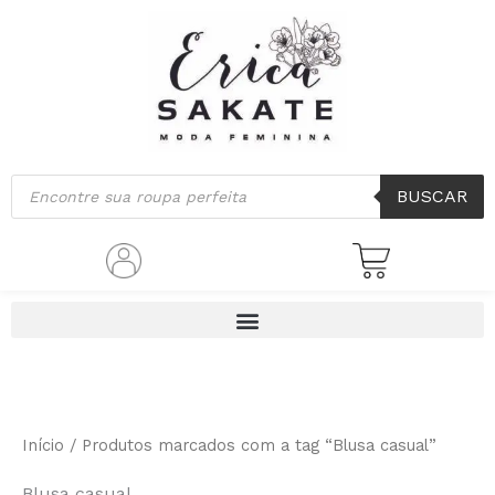
Classificado
Ir
por
mais
para
recente
o
conteúdo
Pesquisar
BUSCAR
produtos
Início
/ Produtos marcados com a tag “Blusa casual”
Blusa casual