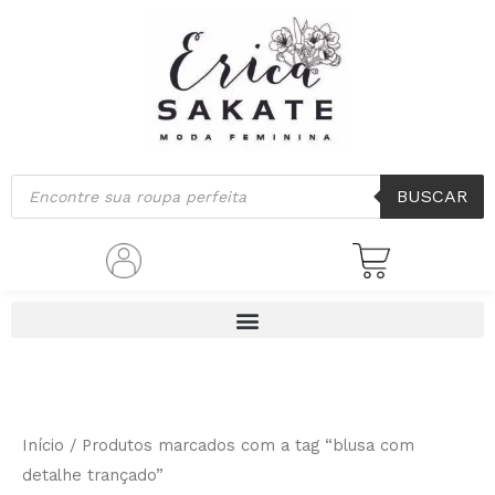
Ir
para
o
conteúdo
Pesquisar
BUSCAR
produtos
Início
/ Produtos marcados com a tag “blusa com
detalhe trançado”