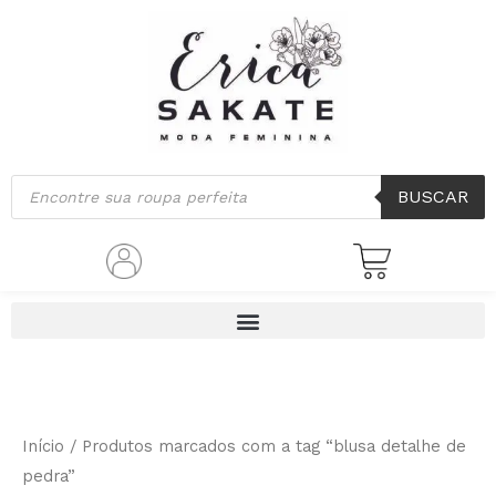
Ir
para
o
conteúdo
Pesquisar
BUSCAR
produtos
Início
/ Produtos marcados com a tag “blusa detalhe de
pedra”