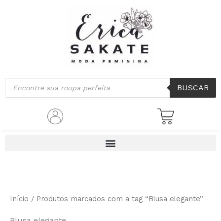
Classificado
Ir
por
mais
para
recente
o
conteúdo
Pesquisar
BUSCAR
produtos
Início
/ Produtos marcados com a tag “Blusa elegante”
Blusa elegante