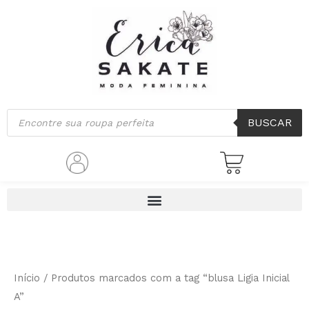
Ir
para
o
conteúdo
Pesquisar
BUSCAR
produtos
Início
/ Produtos marcados com a tag “blusa Ligia Inicial
A”