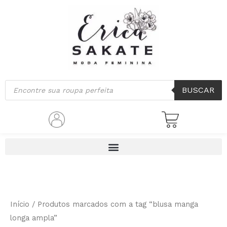
Ir
para
o
conteúdo
Pesquisar
BUSCAR
produtos
Início
/ Produtos marcados com a tag “blusa manga
longa ampla”