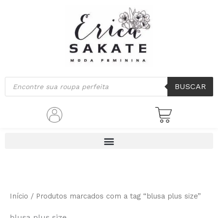
Classificado
Ir
por
mais
para
recente
o
conteúdo
Pesquisar
BUSCAR
produtos
Início
/ Produtos marcados com a tag “blusa plus size”
blusa plus size