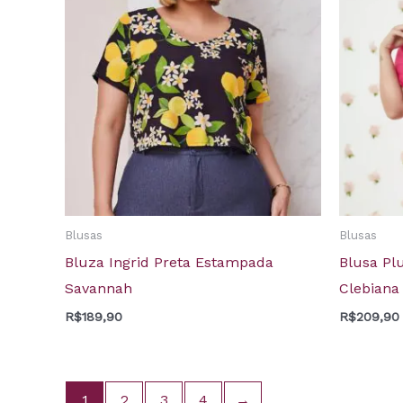
Blusas
Blusas
Bluza Ingrid Preta Estampada
Blusa Plu
Savannah
Clebiana
R$
189,90
R$
209,90
1
2
3
4
→