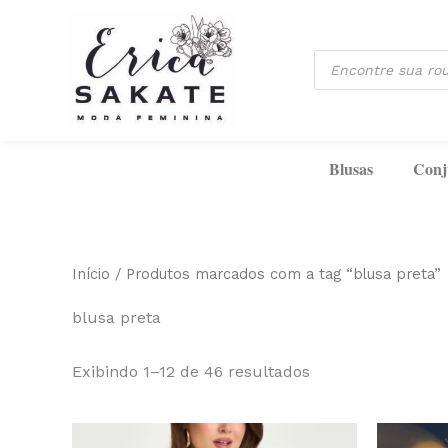
Classificado
Ir
por
mais
para
recente
Pesquisar
o
produtos
conteúdo
Blusas
Conj
Início
/ Produtos marcados com a tag “blusa preta”
blusa preta
Exibindo 1–12 de 46 resultados