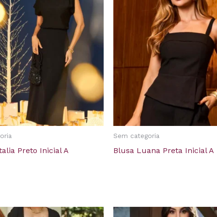
oria
Sem categoria
alia Preto Inicial A
Blusa Luana Preta Inicial A