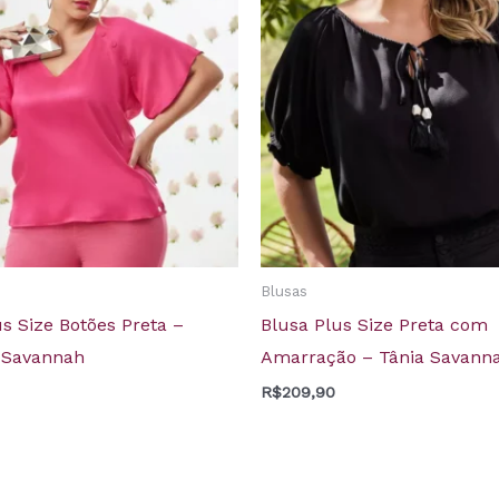
Blusas
s Size Botões Preta –
Blusa Plus Size Preta com
 Savannah
Amarração – Tânia Savann
R$
209,90