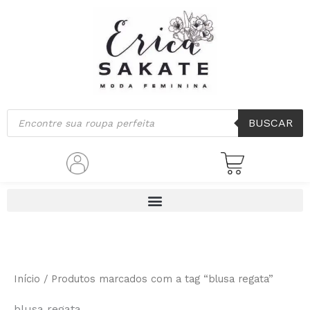
Classificado
Ir
por
mais
para
recente
o
conteúdo
Pesquisar
BUSCAR
produtos
Início
/ Produtos marcados com a tag “blusa regata”
blusa regata