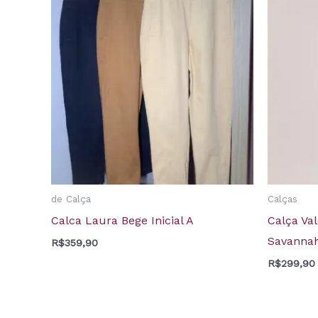
de Calça
Calças
Calca Laura Bege Inicial A
Calça Va
Savanna
R$
359,90
R$
299,90