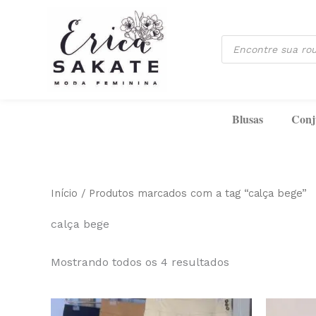
Classificado
Ir
por
mais
para
recente
Pesquisar
o
produtos
conteúdo
Blusas
Conj
Início
/ Produtos marcados com a tag “calça bege”
calça bege
Mostrando todos os 4 resultados