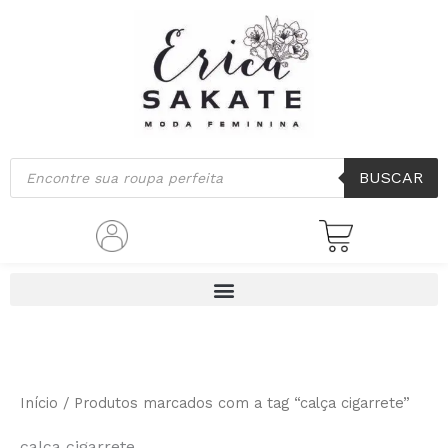
Classificado
Ir
por
mais
para
recente
o
conteúdo
Pesquisar
BUSCAR
produtos
Início
/ Produtos marcados com a tag “calça cigarrete”
calça cigarrete