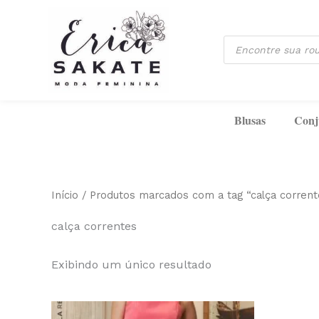
Ir
para
Pesquisar
o
produtos
conteúdo
Blusas
Conj
Início
/ Produtos marcados com a tag “calça corrent
calça correntes
Exibindo um único resultado