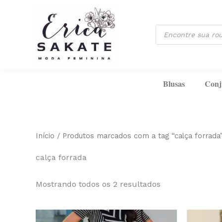
Classificado
Ir
por
mais
para
recente
Pesquisar
o
produtos
conteúdo
Blusas
Conj
Início
/ Produtos marcados com a tag “calça forrada
calça forrada
Mostrando todos os 2 resultados