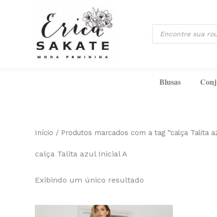
Ir
para
Pesquisar
o
produtos
conteúdo
Blusas
Conj
Início
/ Produtos marcados com a tag “calça Talita azu
calça Talita azul Inicial A
Exibindo um único resultado