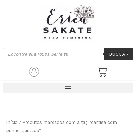
Ir
para
o
conteúdo
Pesquisar
BUSCAR
produtos
Início
/ Produtos marcados com a tag “camisa com
punho ajustado”