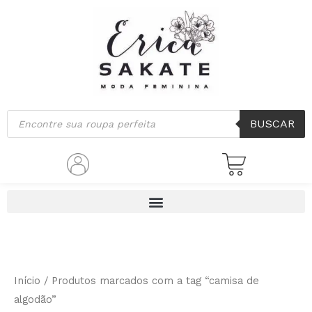
Ir
para
o
conteúdo
Pesquisar
BUSCAR
produtos
Início
/ Produtos marcados com a tag “camisa de
algodão”