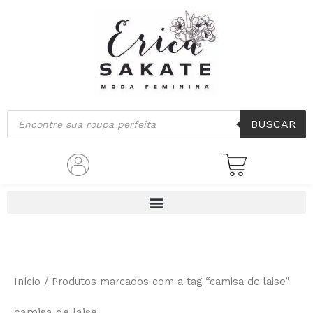
Ir
para
o
conteúdo
Pesquisar
BUSCAR
produtos
Início
/ Produtos marcados com a tag “camisa de laise”
camisa de laise