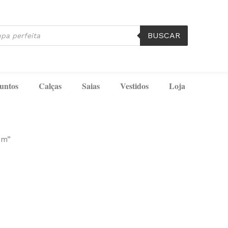
BUSCAR
untos
Calças
Saias
Vestidos
Loja
om”