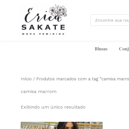
Ir
para
Pesquisar
o
produtos
conteúdo
Blusas
Conj
Início
/ Produtos marcados com a tag “camisa marr
camisa marrom
Exibindo um único resultado