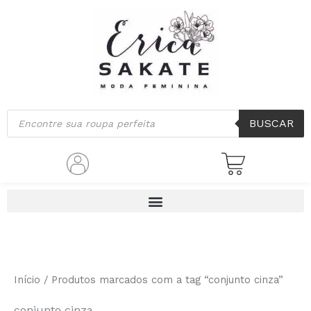
Classificado
Ir
por
mais
para
recente
o
conteúdo
Pesquisar
BUSCAR
produtos
Início
/ Produtos marcados com a tag “conjunto cinza”
conjunto cinza