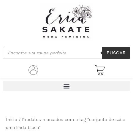
Ir
para
o
conteúdo
Pesquisar
BUSCAR
produtos
Início
/ Produtos marcados com a tag “conjunto de sai e
uma linda blusa”