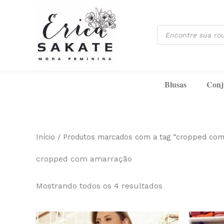
Classificado
Ir
por
mais
para
recente
Pesquisar
o
produtos
conteúdo
Blusas
Conj
Início
/ Produtos marcados com a tag “cropped com
cropped com amarração
Mostrando todos os 4 resultados