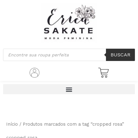
Ir
para
o
conteúdo
Pesquisar
BUSCAR
produtos
Início
/ Produtos marcados com a tag “cropped rosa”
cropped rosa