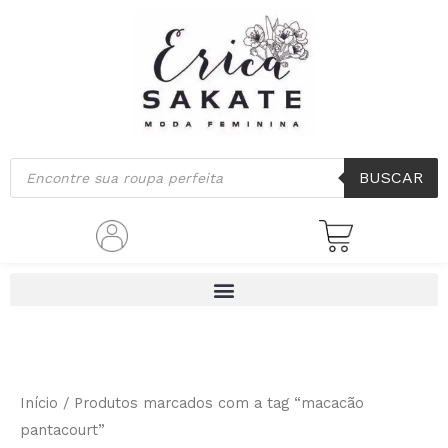
Classificado
Ir
por
mais
para
recente
o
conteúdo
Pesquisar
BUSCAR
produtos
Início
/ Produtos marcados com a tag “macacão
pantacourt”