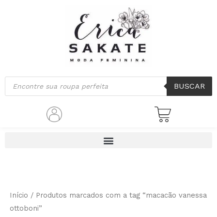
Ir
para
o
conteúdo
Pesquisar
BUSCAR
produtos
Início
/ Produtos marcados com a tag “macacão vanessa
ottoboni”