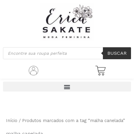
Classificado
Ir
por
mais
para
recente
o
conteúdo
Pesquisar
BUSCAR
produtos
Início
/ Produtos marcados com a tag “malha canelada”
malha canelada