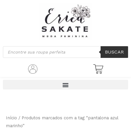
Classificado
Ir
por
mais
para
recente
o
conteúdo
Pesquisar
BUSCAR
produtos
Início
/ Produtos marcados com a tag “pantalona azul
marinho”