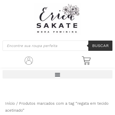
Ir
para
o
conteúdo
Pesquisar
BUSCAR
produtos
Início
/ Produtos marcados com a tag “regata em tecido
acetinado”