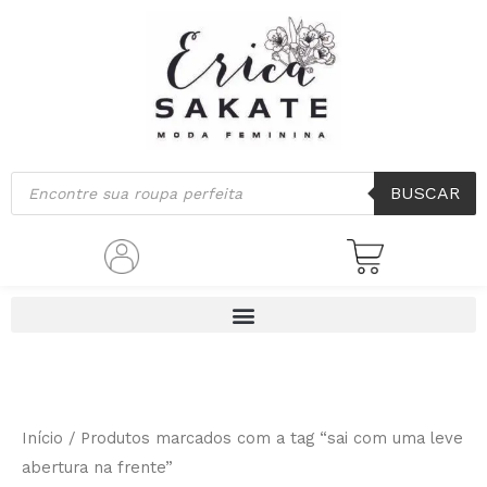
Ir
para
o
conteúdo
Pesquisar
BUSCAR
produtos
Início
/ Produtos marcados com a tag “sai com uma leve
abertura na frente”