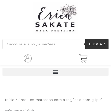
Ir
para
o
conteúdo
Pesquisar
BUSCAR
produtos
Início
/ Produtos marcados com a tag “saia com guipir”
saia com guipir