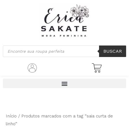
Classificado
Ir
por
mais
para
recente
o
conteúdo
Pesquisar
BUSCAR
produtos
Início
/ Produtos marcados com a tag “saia curta de
linho”