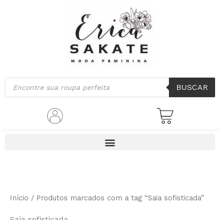
Classificado
Ir
por
mais
para
recente
o
conteúdo
Pesquisar
BUSCAR
produtos
Início
/ Produtos marcados com a tag “Saia sofisticada”
Saia sofisticada