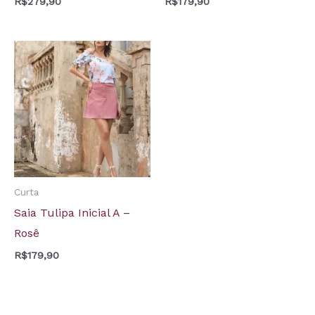
R$
279,90
R$
179,90
Curta
Saia Tulipa Inicial A –
Rosê
R$
179,90