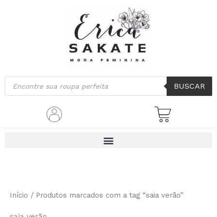
Classificado
Ir
por
mais
para
recente
o
conteúdo
Pesquisar
BUSCAR
produtos
Início
/ Produtos marcados com a tag “saia verão”
saia verão