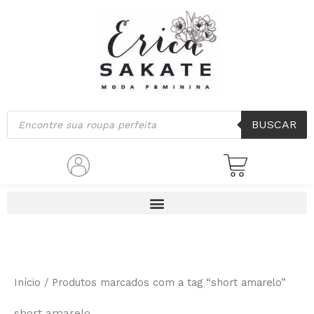
Ir
para
o
conteúdo
Pesquisar
BUSCAR
produtos
Início
/ Produtos marcados com a tag “short amarelo”
short amarelo