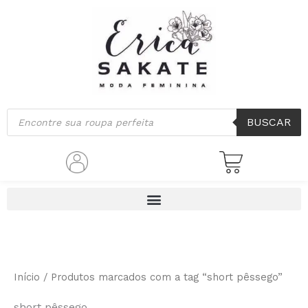
Ir
para
o
conteúdo
Pesquisar
BUSCAR
produtos
Início
/ Produtos marcados com a tag “short pêssego”
short pêssego