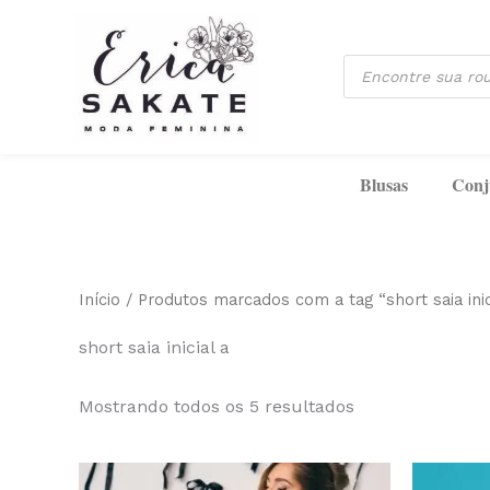
Classificado
Ir
por
mais
para
recente
Pesquisar
o
produtos
conteúdo
Blusas
Conj
Início
/ Produtos marcados com a tag “short saia inic
short saia inicial a
Mostrando todos os 5 resultados