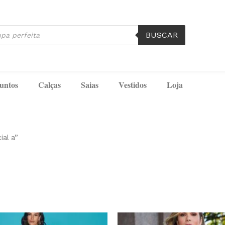
BUSCAR
untos
Calças
Saias
Vestidos
Loja
ial a”