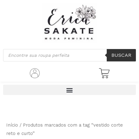
Ir
para
o
conteúdo
Pesquisar
BUSCAR
produtos
Início
/ Produtos marcados com a tag “vestido corte
reto e curto”