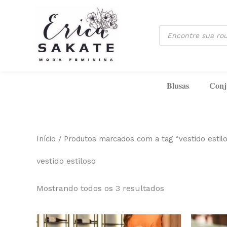
Classificado
Ir
por
mais
para
recente
Pesquisar
o
produtos
conteúdo
Blusas
Conj
Início
/ Produtos marcados com a tag “vestido estil
vestido estiloso
Mostrando todos os 3 resultados