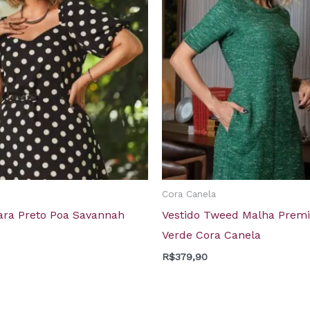
Cora Canela
Yara Preto Poa Savannah
Vestido Tweed Malha Pre
Verde Cora Canela
R$
379,90