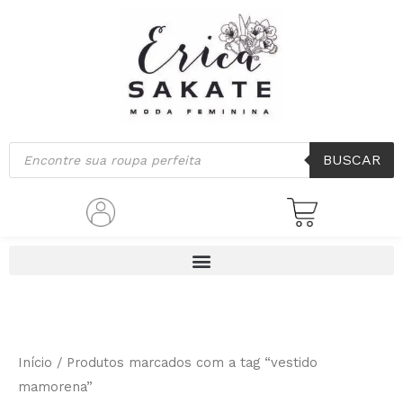
Ir
para
o
conteúdo
Pesquisar
BUSCAR
produtos
Início
/ Produtos marcados com a tag “vestido
mamorena”