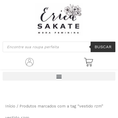
Classificado
Ir
por
mais
para
recente
o
conteúdo
Pesquisar
BUSCAR
produtos
Início
/ Produtos marcados com a tag “vestido rzm”
vestido rzm