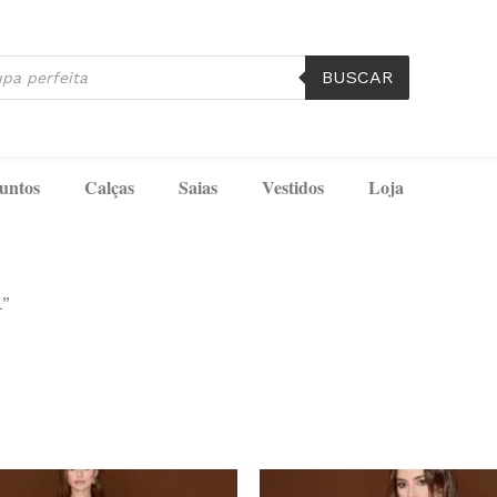
BUSCAR
untos
Calças
Saias
Vestidos
Loja
l”