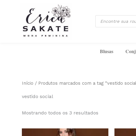
Classificado
Ir
por
mais
para
recente
Pesquisar
o
produtos
conteúdo
Blusas
Conj
Início
/ Produtos marcados com a tag “vestido socia
vestido social
Mostrando todos os 3 resultados