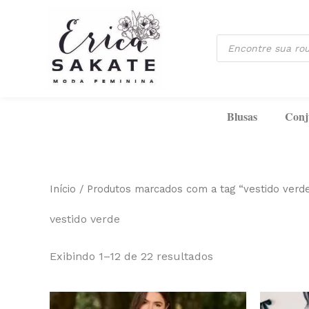
Classificado
Ir
por
mais
para
recente
Pesquisar
o
produtos
conteúdo
Blusas
Conj
Início
/ Produtos marcados com a tag “vestido verd
vestido verde
Exibindo 1–12 de 22 resultados