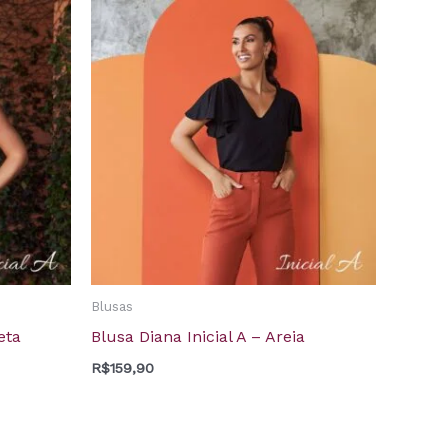
Blusas
eta
Blusa Diana Inicial A – Areia
R$
159,90