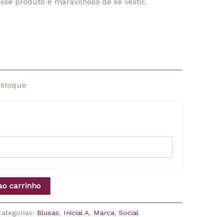
esse produto é maravilhoso de se vestir.
estoque
ao carrinho
Categorias:
Blusas
,
Inicial A
,
Marca
,
Social