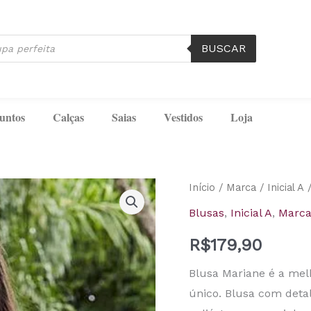
BUSCAR
untos
Calças
Saias
Vestidos
Loja
Blusa
Início
/
Marca
/
Inicial A
/
com
Blusas
,
Inicial A
,
Marc
Laço
R$
179,90
Pink
-
Blusa Mariane é a me
Mariane
único. Blusa com det
Inicial