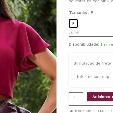
poliéster na cor pink, 
A
Tamanho
: P
quantidade
P
LIMPAR
Disponibilidade:
1 em 
Simulação de frete
Adicionar 
SKU:
5859991-0939Pi