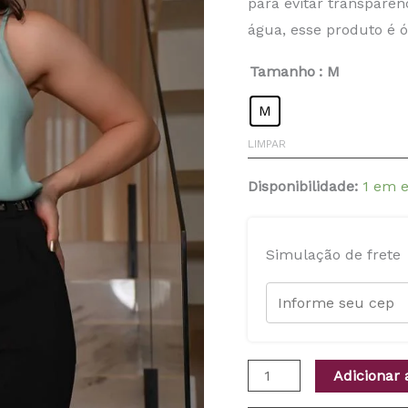
para evitar transparê
água, esse produto é 
Tamanho
: M
M
LIMPAR
Disponibilidade:
1 em 
Simulação de frete
Adicionar 