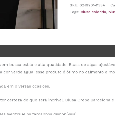
SKU:
6249901-1138A
Ca
Tags:
blusa colorida
,
blu
m busca estilo e alta qualidade. Blusa de alças ajustávei
 cor verde água, esse produto é ótimo no caimento e mo
ada em diversas ocasiões.
er certeza de que será incrível. Blusa Crepe Barcelona é 
s (verifique os tamanhos disponíveis)