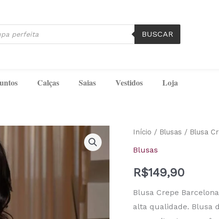
BUSCAR
untos
Calças
Saias
Vestidos
Loja
Blusa
Início
/
Blusas
/ Blusa C
Crepe
Blusas
Barcelona
R$
149,90
Acqua
quantidade
Blusa Crepe Barcelona
alta qualidade. Blusa 