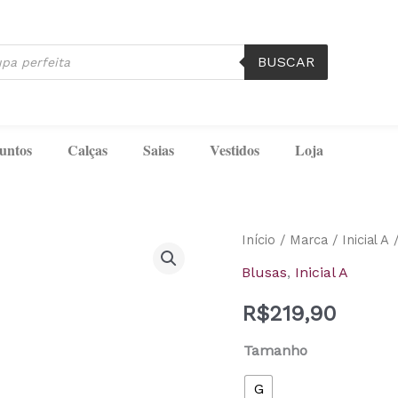
BUSCAR
untos
Calças
Saias
Vestidos
Loja
Blusa
Início
/
Marca
/
Inicial A
/
Vania
Blusas
,
Inicial A
Bege
R$
219,90
Inicial
A
Tamanho
quantidade
G